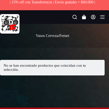
| 15% off con Transferencia | Envio gratuito + $60.000 |
S
a
l
t
Carro
a
de
r
compra
a
l
Vasos Cerveza/Fernet
c
o
n
t
e
n
No se han encontrado productos que coincidan con tu
i
selección.
d
o