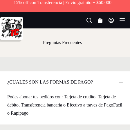
| 15% off con Transferencia | Envio gratuito + $60.000 |
S
a
l
t
Carro
a
de
r
compra
a
l
Preguntas Frecuentes
c
o
n
t
e
n
i
¿CUALES SON LAS FORMAS DE PAGO?
d
o
Podes abonar tus pedidos con: Tarjeta de credito, Tarjeta de
debito, Transferencia bancaria o Efectivo a traves de PagoFacil
o Rapipago.