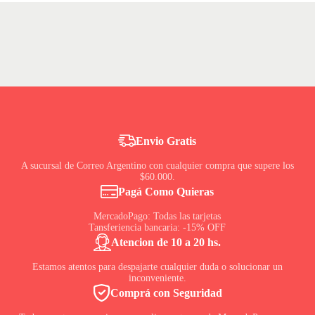
Envio Gratis
A sucursal de Correo Argentino con cualquier compra que supere los
$60.000.
Pagá Como Quieras
MercadoPago: Todas las tarjetas
Tansferiencia bancaria: -15% OFF
Atencion de 10 a 20 hs.
Estamos atentos para despajarte cualquier duda o solucionar un
inconveniente.
Comprá con Seguridad