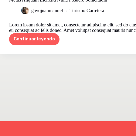
gayojuanmanuel
Turismo Carretera
Lorem ipsum dolor sit amet, consectetur adipiscing elit, sed do ei
eu consequat ac felis donec. Amet volutpat consequat mauris nunc
Continuar leyendo
Metus
Aliquam
Eleifend
Nulla
Posuere
Sollicitudin