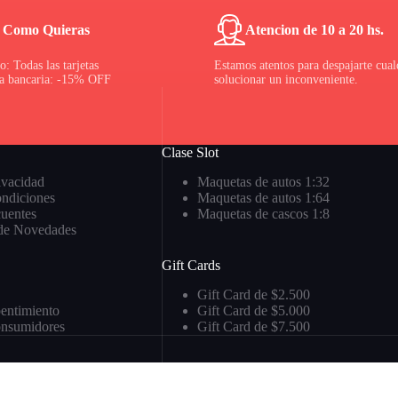
 Como Quieras
Atencion de 10 a 20 hs.
: Todas las tarjetas
Estamos atentos para despajarte cual
ia bancaria: -15% OFF
solucionar un inconveniente.
Clase Slot
rivacidad
Maquetas de autos 1:32
ndiciones
Maquetas de autos 1:64
cuentes
Maquetas de cascos 1:8
de Novedades
Gift Cards
Gift Card de $2.500
pentimiento
Gift Card de $5.000
onsumidores
Gift Card de $7.500