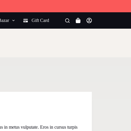
Bazar
Gift Card
Carro
de
compra
s in metus vulputate. Eros in cursus turpis