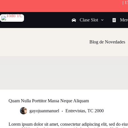
| 
S
a
l
Clase Slot
Mer
t
a
r
a
l
Blog de Novedades
c
o
n
t
e
n
i
d
o
Quam Nulla Porttitor Massa Neque Aliquam
gayojuanmanuel
Entrevistas
,
TC 2000
Lorem ipsum dolor sit amet, consectetur adipiscing elit, sed do eiu