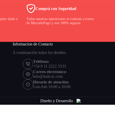
Comprá con Seguridad
quier duda o
Todas nuestras operaciones se realizan a traves
de MercadoPago y son 100% seguras.
Informacion de Contacto
A continuación todos los detalles.
Teléfono:
+54 9 11 2222 3333
Correo electrónico:
info@todo-tc.com
Horario de atención:
Lun-Sab 10:00 a 20:00
Diseño y Desarrollo