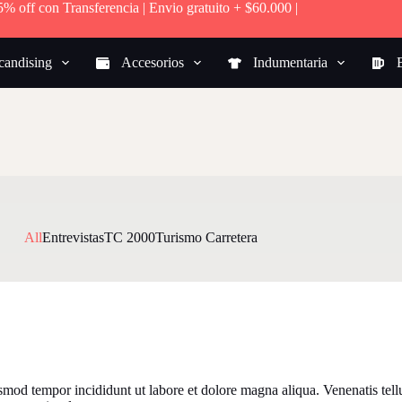
15% off con Transferencia | Envio gratuito + $60.000 |
candising
Accesorios
Indumentaria
All
Entrevistas
TC 2000
Turismo Carretera
smod tempor incididunt ut labore et dolore magna aliqua. Venenatis tellu