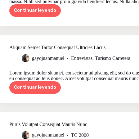
massa. Nibh sed pulvinar proin gravida hendrerit lectus. Nulla aliq
Continuar leyendo
Quam
Nulla
Porttitor
Massa
Neque
Aliquam
Aliquam Semet Tartor Consequat Ultricies Lacus
gayojuanmanuel
Entrevistas
,
Turismo Carretera
Lorem ipsum dolor sit amet, consectetur adipiscing elit, sed do ei
eu consequat ac felis donec. Amet volutpat consequat mauris nunc
Continuar leyendo
Aliquam
Semet
Tartor
Consequat
Ultricies
Lacus
Purus Volutpat Consequat Mauris Nunc
gayojuanmanuel
TC 2000