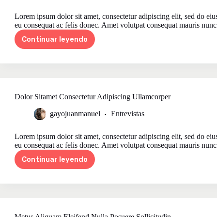
Lorem ipsum dolor sit amet, consectetur adipiscing elit, sed do ei
eu consequat ac felis donec. Amet volutpat consequat mauris nunc
Continuar leyendo
Purus
Volutpat
Consequat
Mauris
Nunc
Dolor Sitamet Consectetur Adipiscing Ullamcorper
gayojuanmanuel
Entrevistas
Lorem ipsum dolor sit amet, consectetur adipiscing elit, sed do ei
eu consequat ac felis donec. Amet volutpat consequat mauris nunc
Continuar leyendo
Dolor
Sitamet
Consectetur
Adipiscing
Ullamcorper
Metus Aliquam Eleifend Nulla Posuere Sollicitudin