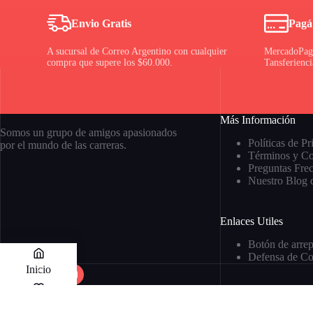
Envio Gratis
Pagá
A sucursal de Correo Argentino con cualquier
MercadoPago
compra que supere los $60.000.
Tansferienc
Más Información
Somos un grupo de amigos apasionados
Políticas de P
por el mundo de las carreras.
Términos y Co
Preguntas Fre
Nuestro Blog 
Enlaces Utiles
Botón de arre
Defensa de C
Inicio
Lista de deseos