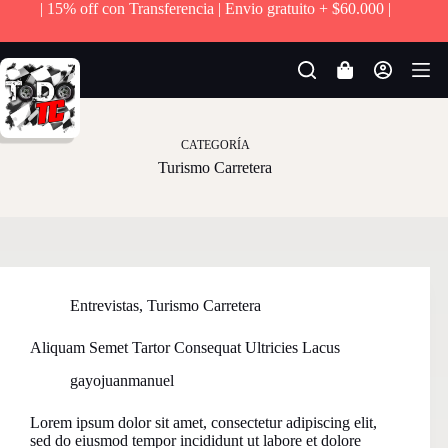
| 15% off con Transferencia | Envio gratuito + $60.000 |
S
a
l
t
Carro
a
de
r
compra
a
l
CATEGORÍA
c
Turismo Carretera
o
n
t
e
n
i
d
Entrevistas
,
Turismo Carretera
o
Aliquam Semet Tartor Consequat Ultricies Lacus
gayojuanmanuel
Lorem ipsum dolor sit amet, consectetur adipiscing elit,
sed do eiusmod tempor incididunt ut labore et dolore