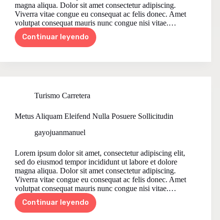
magna aliqua. Dolor sit amet consectetur adipiscing.
Viverra vitae congue eu consequat ac felis donec. Amet
volutpat consequat mauris nunc congue nisi vitae.…
Continuar leyendo
Aliquam
Semet
Tartor
Consequat
Ultricies
Lacus
Turismo Carretera
Metus Aliquam Eleifend Nulla Posuere Sollicitudin
gayojuanmanuel
Lorem ipsum dolor sit amet, consectetur adipiscing elit,
sed do eiusmod tempor incididunt ut labore et dolore
magna aliqua. Dolor sit amet consectetur adipiscing.
Viverra vitae congue eu consequat ac felis donec. Amet
volutpat consequat mauris nunc congue nisi vitae.…
Continuar leyendo
Metus
Aliquam