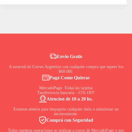
Eleifend
Nulla
Posuere
Sollicitudin
Envio Gratis
A sucursal de Correo Argentino con cualquier compra que supere los
$60.000.
Pagá Como Quieras
MercadoPago: Todas las tarjetas
Tansferiencia bancaria: -15% OFF
Atencion de 10 a 20 hs.
Estamos atentos para despajarte cualquier duda o solucionar un
inconveniente.
Comprá con Seguridad
Todas nuestras operaciones se realizan a traves de MercadoPago y son